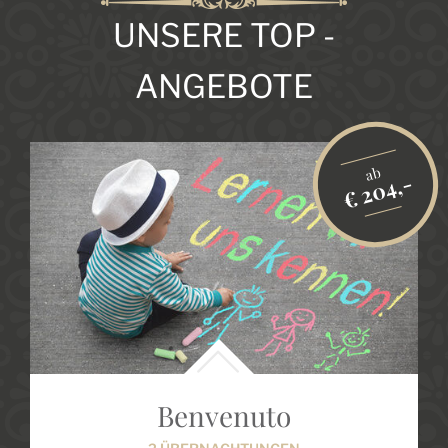
UNSERE TOP -
ANGEBOTE
ab
-
€ 204,-
Benvenuto