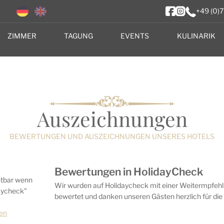
+49 (0)
ZIMMER
TAGUNG
EVENTS
KULINARIK
Auszeichnungen
BEWERTUNGEN UND AUSZEICHNUNGEN UNSERES HOTELS
Bewertungen in HolidayCheck
chtbar wenn
Wir wurden auf Holidaycheck mit einer Weitermpfe
aycheck"
bewertet und danken unseren Gästen herzlich für di
gen