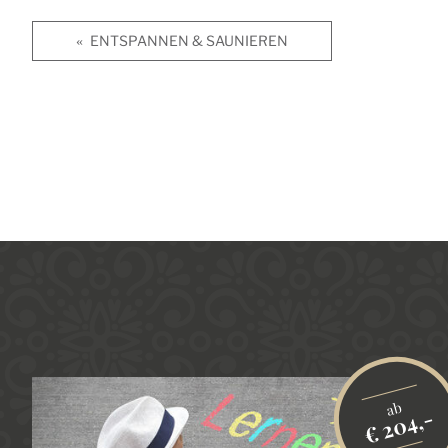
ENTSPANNEN & SAUNIEREN
«
ab
,-
€ 204,-