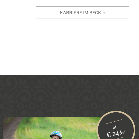
KARRIERE IM BECK
»
ab
€ 243,-