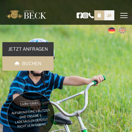
JETZT ANFRAGEN
BUCHEN
Liebe Gäste,
AUFGRUND EINES BLITZES
SIND UNSERE E-
LADESÄULEN DERZEIT
NICHT VERFÜGBAR!