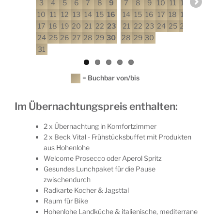
3
4
5
6
7
8
9
7
8
9
10
11
12
13
5
10
11
12
13
14
15
16
14
15
16
17
18
19
20
12
17
18
19
20
21
22
23
21
22
23
24
25
26
27
19
24
25
26
27
28
29
30
28
29
30
26
31
=
Buchbar von/bis
Im Übernachtungspreis enthalten:
2 x
Übernachtung in Komfortzimmer
2 x
Beck Vital - Frühstücksbuffet mit Produkten
aus Hohenlohe
Welcome Prosecco oder Aperol Spritz
Gesundes Lunchpaket für die Pause
zwischendurch
Radkarte Kocher & Jagsttal
Raum für Bike
Hohenlohe Landküche & italienische, mediterrane