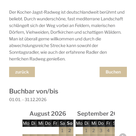
Der Kocher-Jagst-Radweg ist deutschlandweit berühmt und
beliebt. Durch wunderschöne, fast mediterrane Landschaft
schlängelt sich der Weg vorbei an Feldern, malerischen
Dörfern, Viehweiden, Dorfkirchen und schattigen Wäldern.
Man ist überall gerne willkommen und durch die
abwechslungsreiche Strecke kann sowohl der
Sonntagsradler, wie auch der erfahrene Radler den
herrlichen Radweg genießen.
zurück
Buchen
Buchbar von/bis
01.01. - 31.12.2026
August 2026
September 2026
Mo
Di
Mi
Do
Fr
Sa
So
Mo
Di
Mi
Do
Fr
Sa
So
Mo
1
2
1
2
3
4
5
6