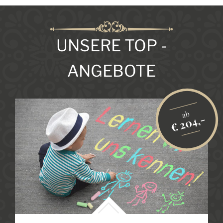
UNSERE TOP -
ANGEBOTE
ab
-
€ 204,-