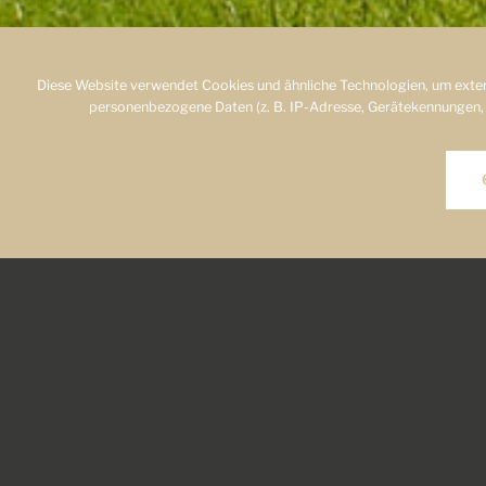
Diese Website verwendet Cookies und ähnliche Technologien, um exter
personenbezogene Daten (z. B. IP-Adresse, Gerätekennungen, Cook
Lorem ipsum dolor
et dolore magna al
Stet clita kasd g
amet, consetetu