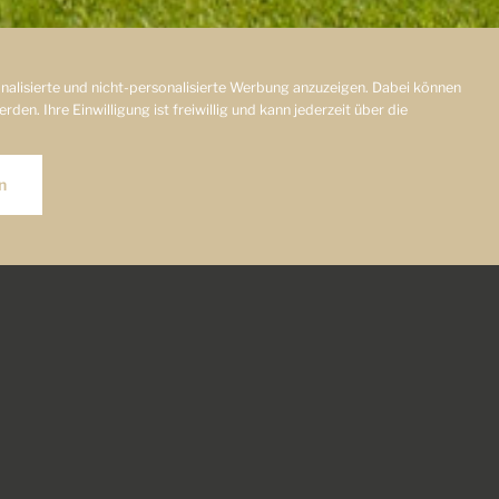
alisierte und nicht-personalisierte Werbung anzuzeigen. Dabei können
en. Ihre Einwilligung ist freiwillig und kann jederzeit über die
n
invidunt ut labore
olores et ea rebum.
em ipsum dolor sit
 et dolore magna