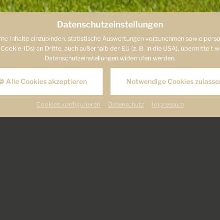
Datenschutzeinstellungen
ne Inhalte einzubinden, statistische Auswertungen vorzunehmen sowie person
ie-IDs) an Dritte, auch außerhalb der EU (z. B. in die USA), übermittelt werd
Datenschutzeinstellungen widerrufen werden.
MEHR ERFAHREN
🍪 Alle Cookies akzeptieren
Notwendige Cookies zulasse
Cookies konfigurieren
Datenschutz
Impressum
Bankett & Eventmappe
BEI UNS IST IHR FEST IN GUTEN HÄNDEN
 sit amet, consetetur sadipscing elitr, sed diam nonumy eirmod tempor 
iquyam erat, sed diam voluptua. At vero eos et accusam et justo duo d
ubergren, no sea takimata sanctus est Lorem ipsum dolor sit amet. Lor
r sadipscing elitr, sed diam nonumy eirmod tempor invidunt ut labore