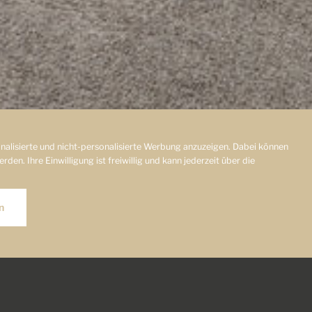
alisierte und nicht-personalisierte Werbung anzuzeigen. Dabei können
en. Ihre Einwilligung ist freiwillig und kann jederzeit über die
n
eck