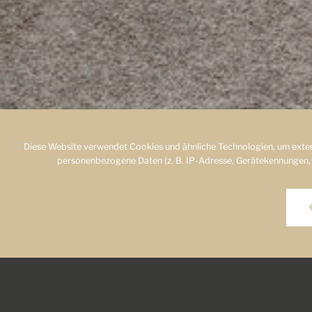
Diese Website verwendet Cookies und ähnliche Technologien, um exter
personenbezogene Daten (z. B. IP-Adresse, Gerätekennungen, Cook
Do